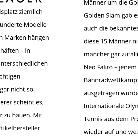
Männer um die Gol
splatz ziemlich
Golden Slam gab e
Hunderte Modelle
auch die bekanntes
en Marken hängen
diese 15 Männer ni
häften – in
mancher gar zufäll
nterschiedlichen
Neo Faliro – jenem
ichtigen
Bahnradwettkämpfe
 gar nicht so
ausgetragen wurde
erer scheint es,
Internationale Oly
r zu bauen. Mit
Tennis aus dem P
ikelhersteller
wieder auf und we