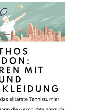
YTHOS
EDON:
REN MIT
 UND
 KLEIDUNG
das elitärste Tennisturnier
gann die Geschichte gänzlich