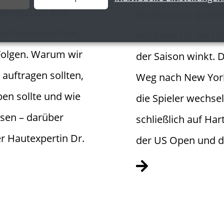
wenigsten. Wer
Stadium das größte
schutz verzichtet,
während für die Pr
 Folgen. Warum wir
der Saison winkt. 
auftragen sollten,
Weg nach New York
ben sollte und wie
die Spieler wechse
sen – darüber
schließlich auf Har
r Hautexpertin Dr.
der US Open und di