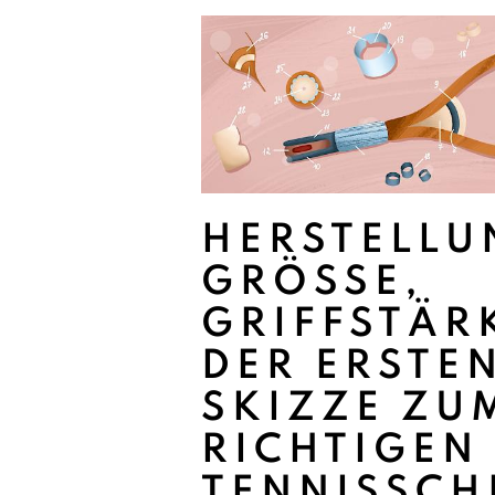
HERSTELLU
GRÖSSE, G
RIFFSTÄRKE
ER ERSTEN 
KIZZE ZUM 
ICHTIGEN T
ENNISSCHL