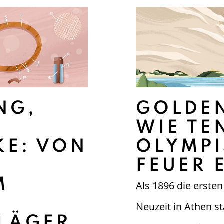
NG,
GOLDEN
WIE TE
: VON D
OLYMP
S
FEUER 
R
Als 1896 die erste
Neuzeit in Athen st
ÄGER