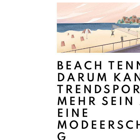
BEACH TEN
DARUM KAN
TRENDSPO
MEHR SEIN
EINE
MODEERSC
G