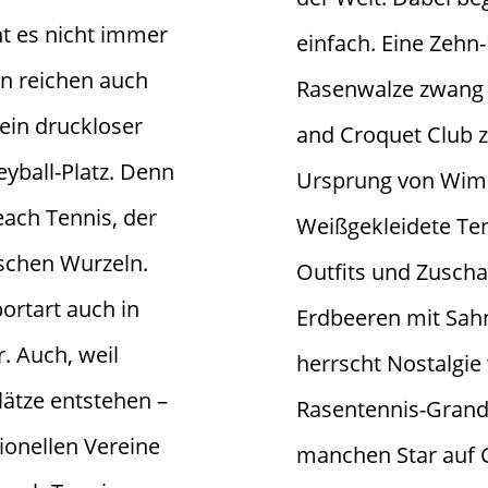
ht es nicht immer
einfach. Eine Zehn
en reichen auch
Rasenwalze zwang 
ein druckloser
and Croquet Club zu
eyball-Platz. Denn
Ursprung von Wimb
each Tennis, der
Weißgekleidete Ten
ischen Wurzeln.
Outfits und Zuscha
portart auch in
Erdbeeren mit Sah
. Auch, weil
herrscht Nostalgie
ätze entstehen –
Rasentennis-Grand-
tionellen Vereine
manchen Star auf C