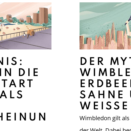
NIS:
DER M
N DIE
WIMBL
RTART
ERDBEE
 ALS
SAHNE
WEISSE
HEINUN
Wimbledon gilt als 
der Welt. Dabei be