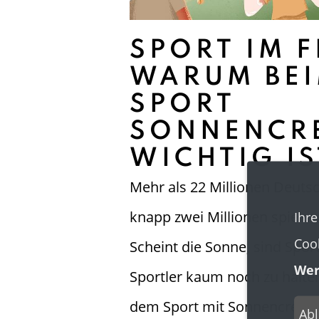
SPORT IM F
WARUM BE
SPORT
SONNENCR
WICHTIG IS
Mehr als 22 Millionen Deutsc
knapp zwei Millionen spielen 
Ihre
Cook
Scheint die Sonne, sind Spor
Wer
Sportler kaum noch zu halte
dem Sport mit Sonnencreme
Ab